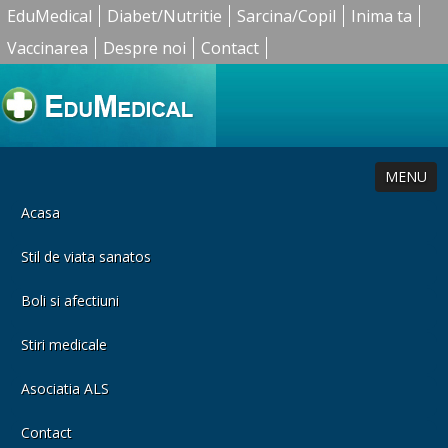
EduMedical
Diabet/Nutritie
Sarcina/Copil
Inima ta
Vaccinarea
Despre noi
Contact
MENU
Acasa
Stil de viata sanatos
Boli si afectiuni
Stiri medicale
Asociatia ALS
Contact