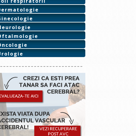
Boli respiratorii
Dermatologie
Ginecologie
Neurologie
Oftalmologie
Oncologie
Urologie