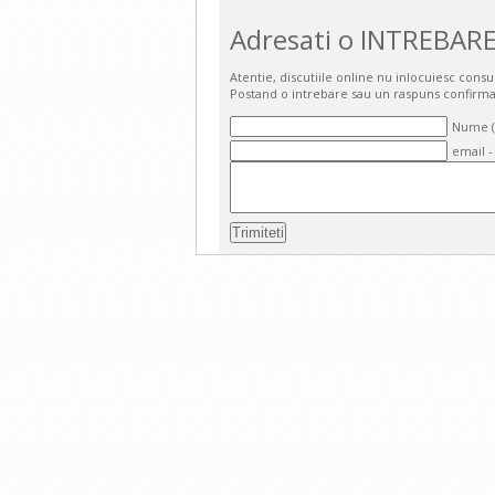
Adresati o INTREBARE
Atentie, discutiile online nu inlocuiesc cons
Postand o intrebare sau un raspuns confirma
Nume (o
email -