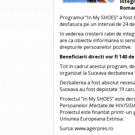
Integr
Roma
Programul “In My SHOES” a fost l
desfasura pe un interval de 24 de 
In vederea cresterii ratei de int
are ca obiectiv informarea si sensi
drepturile persoanelor pozitive.
Beneficiarii directi vor fi 140 
Tot in cadrul acestui program, d
organizat la Suceava dezbaterea 
Dezbaterea a fost absolut necesar
Suceava au fost depistate 19 cazu
Proiectul “In My SHOES” este der
Persoanelor Afectate de HIV/SID
Proiectul este finantat printr-un
Uniunea Europeana Extinsa.
Sursa: www.agerpres.ro