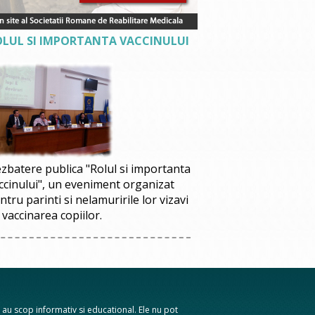
OLUL SI IMPORTANTA VACCINULUI
zbatere publica "Rolul si importanta
ccinului", un eveniment organizat
ntru parinti si nelamuririle lor vizavi
 vaccinarea copiilor.
te au scop informativ si educational. Ele nu pot