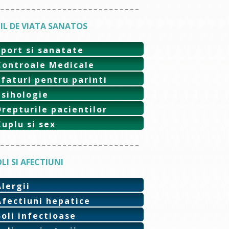
IL DE VIATA SANATOS
Sport si sanatate
Controale Medicale
Sfaturi pentru parinti
Psihologie
Drepturile pacientilor
Cuplu si sex
LI SI AFECTIUNI
Alergii
Afectiuni hepatice
Boli infectioase