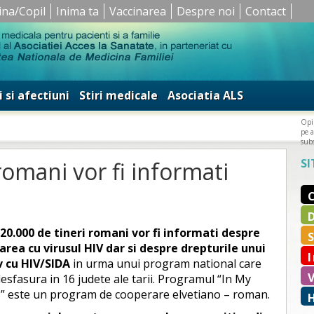
ina/Copil
Inima ta
Vaccinarea
Despre noi
Contact
i si afectiuni
Stiri medicale
Asociatia ALS
Opin
pe a
subs
SI
romani vor fi informati
20.000 de tineri romani vor fi informati despre
area cu virusul HIV dar si despre drepturile unui
 cu HIV/SIDA
in urma unui program national care
desfasura in 16 judete ale tarii. Programul “In My
 este un program de cooperare elvetiano – roman.