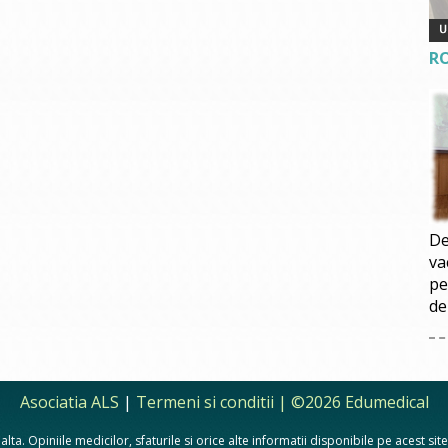
R
De
va
pe
de
Asociatia ALS
|
Termeni si conditii
| ©2026 Edumedical
lta. Opiniile medicilor, sfaturile si orice alte informatii disponibile pe acest si