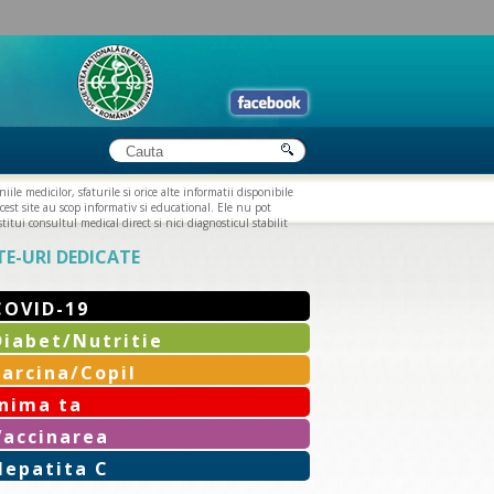
iile medicilor, sfaturile si orice alte informatii disponibile
cest site au scop informativ si educational. Ele nu pot
titui consultul medical direct si nici diagnosticul stabilit
TE-URI DEDICATE
COVID-19
Diabet/Nutritie
Sarcina/Copil
Inima ta
Vaccinarea
Hepatita C