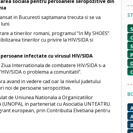
area sociala pentru persoanele seropozitive din
nia
ST
ansat in Bucuresti saptamana trecuta si se va
luni.
egrare a tinerilor romani, programul “In My SHOES”
bilizarea tinerilor cu privire la HIV/SIDA si
de persoane infectate cu virusul HIV/SIDA
e Ziua Internationala de combatere HIV/SIDA s-a
“HIV/SIDA o problema a comunitatii”.
a avand in vedere cad oar la nivelul judetului
ri noi de persoane seropozitive.
BO
ulat de Uniunea Nationala a Organizatiilor
A (UNOPA), in parteneriat cu Asociatia UNTEATRU.
 grant european, prin Contributia Elvetiana pentru