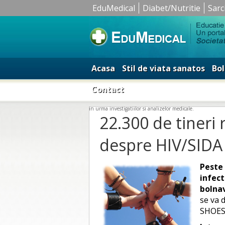
EduMedical
Diabet/Nutritie
Sarc
Acasa
Stil de viata sanatos
Bol
Contact
in urma investigatiilor si analizelor medicale.
22.300 de tineri 
despre HIV/SIDA
Peste 
infect
bolnav
se va 
SHOES”