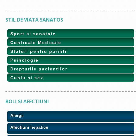
STIL DE VIATA SANATOS
Sport si sanatate
Controale Medicale
Sfaturi pentru parinti
Psihologie
Drepturile pacientilor
Cuplu si sex
BOLI SI AFECTIUNI
Alergii
Afectiuni hepatice