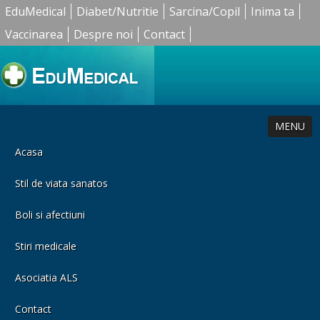
EduMedical
Diabet/Nutritie
Sarcina/Copil
Inima ta
Vaccinarea
Despre noi
Contact
MENU
Acasa
Stil de viata sanatos
Boli si afectiuni
Stiri medicale
Asociatia ALS
Contact