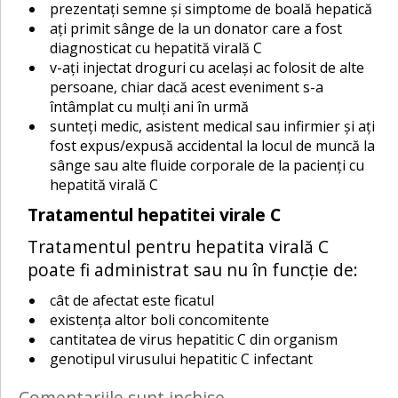
prezentați semne și simptome de boală hepatică
ați primit sânge de la un donator care a fost
diagnosticat cu hepatită virală C
v-ați injectat droguri cu același ac folosit de alte
persoane, chiar dacă acest eveniment s-a
întâmplat cu mulți ani în urmă
sunteți medic, asistent medical sau infirmier și ați
fost expus/expusă accidental la locul de muncă la
sânge sau alte fluide corporale de la pacienți cu
hepatită virală C
Tratamentul hepatitei virale C
Tratamentul pentru hepatita virală C
poate fi administrat sau nu în funcție de:
cât de afectat este ficatul
existența altor boli concomitente
cantitatea de virus hepatitic C din organism
genotipul virusului hepatitic C infectant
Comentariile sunt inchise.