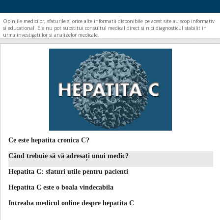
Opiniile medicilor, sfaturile si orice alte informatii disponibile pe acest site au scop informativ
si educational. Ele nu pot substitui consultul medical direct si nici diagnosticul stabilit in
urma investigatiilor si analizelor medicale.
Ce este hepatita cronica C?
Când trebuie să vă adresați unui medic?
Hepatita C: sfaturi utile pentru pacienti
Hepatita C este o boala vindecabila
Intreaba medicul online despre hepatita C