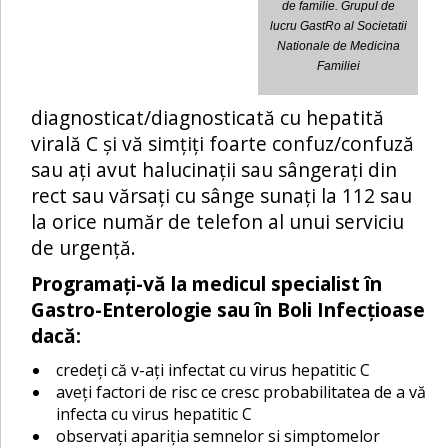
de familie. Grupul de
lucru GastRo al Societatii
Nationale de Medicina
Familiei
diagnosticat/diagnosticată cu hepatită
virală C și vă simțiți foarte confuz/confuză
sau ați avut halucinații sau sângerați din
rect sau vărsați cu sânge sunați la 112 sau
la orice număr de telefon al unui serviciu
de urgență.
Programați-vă la medicul specialist în
Gastro-Enterologie sau în Boli Infecțioase
dacă:
credeți că v-ați infectat cu virus hepatitic C
aveți factori de risc ce cresc probabilitatea de a vă
infecta cu virus hepatitic C
observați apariția semnelor si simptomelor