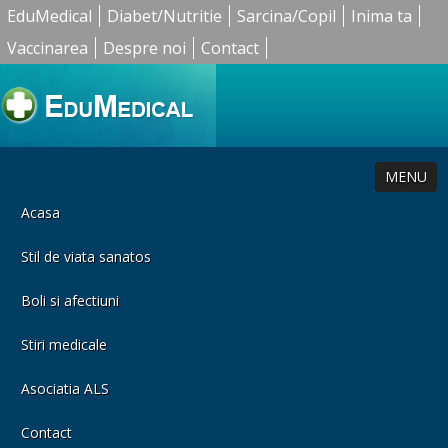
EduMedical
Diabet/Nutritie
Sarcina/Copil
Inima ta
Vaccinarea
Despre noi
Contact
MENU
Acasa
Stil de viata sanatos
Boli si afectiuni
Stiri medicale
Asociatia ALS
Contact