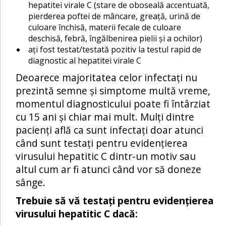
hepatitei virale C (stare de oboseală accentuată,
pierderea poftei de mâncare, greață, urină de
culoare închisă, materii fecale de culoare
deschisă, febră, îngălbenirea pielii și a ochilor)
ați fost testat/testată pozitiv la testul rapid de
diagnostic al hepatitei virale C
Deoarece majoritatea celor infectați nu
prezintă semne și simptome multă vreme,
momentul diagnosticului poate fi întârziat
cu 15 ani și chiar mai mult. Mulți dintre
pacienți află ca sunt infectați doar atunci
când sunt testați pentru evidențierea
virusului hepatitic C dintr-un motiv sau
altul cum ar fi atunci când vor să doneze
sânge.
Trebuie să vă testați pentru evidențierea
virusului hepatitic C dacă: