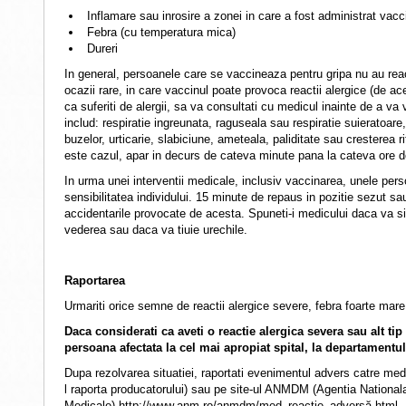
Inflamare sau inrosire a zonei in care a fost administrat vacc
Febra (cu temperatura mica)
Dureri
In general, persoanele care se vaccineaza pentru gripa nu au reac
ocazii rare, in care vaccinul poate provoca reactii alergice (de a
ca suferiti de alergii, sa va consultati cu medicul inainte de a va
includ: respiratie ingreunata, raguseala sau respiratie suieratoare
buzelor, urticarie, slabiciune, ameteala, paliditate sau cresterea
este cazul, apar in decurs de cateva minute pana la cateva ore d
In urma unei interventii medicale, inclusiv vaccinarea, unele pers
sensibilitatea individului. 15 minute de repaus in pozitie sezut sau
accidentarile provocate de acesta. Spuneti-i medicului daca va si
vederea sau daca va tiuie urechile.
Raportarea
Urmariti orice semne de reactii alergice severe, febra foarte ma
Daca considerati ca aveti o reactie alergica severa sau alt tip
persoana afectata la cel mai apropiat spital, la departament
Dupa rezolvarea situatiei, raportati evenimentul advers catre medi
l raporta producatorului) sau pe site-ul ANMDM (Agentia National
Medicale) http://www.anm.ro/anmdm/med_reacție_adversă.html.