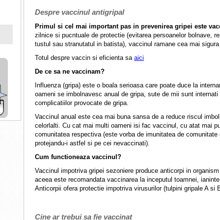
Despre vaccinul antigripal
Primul si cel mai important pas in prevenirea gripei este vac
zilnice si pucntuale de protectie (evitarea persoanelor bolnave, re
tustul sau stranutatul in batista), vaccinul ramane cea mai sigura 
Totul despre vaccin si eficienta sa
aici
De ce sa ne vaccinam?
Influenza (gripa) este o boala serioasa care poate duce la internar
oameni se imbolnavesc anual de gripa, sute de mii sunt internati
complicatiilor provocate de gripa.
Vaccinul anual este cea mai buna sansa de a reduce riscul imbolna
celorlalti. Cu cat mai multi oameni isi fac vaccinul, cu atat mai p
comunitatea respectiva (este vorba de imunitatea de comunitate 
protejandu-i astfel si pe cei nevaccinati).
Cum functioneaza vaccinul?
Vaccinul impotriva gripei sezoniere produce anticorpi in organi
aceea este recomandata vaccinarea la inceputul toamnei, ianinte
Anticorpii ofera protectie impotriva virusurilor (tulpini gripale A si
Cine ar trebui sa fie vaccinat