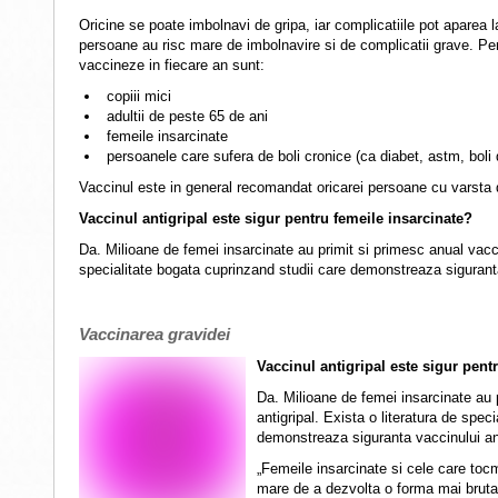
Oricine se poate imbolnavi de gripa, iar complicatiile pot aparea l
persoane au risc mare de imbolnavire si de complicatii grave. Per
vaccineze in fiecare an sunt:
copiii mici
adultii de peste 65 de ani
femeile insarcinate
persoanele care sufera de boli cronice (ca diabet, astm, boli
Vaccinul este in general recomandat oricarei persoane cu varsta 
Vaccinul antigripal este sigur pentru femeile insarcinate?
Da. Milioane de femei insarcinate au primit si primesc anual vaccin
specialitate bogata cuprinzand studii care demonstreaza siguranta
Vaccinarea gravidei
Vaccinul antigripal este sigur pent
Da. Milioane de femei insarcinate au 
antigripal. Exista o literatura de spec
demonstreaza siguranta vaccinului ant
„Femeile insarcinate si cele care toc
mare de a dezvolta o forma mai brutal