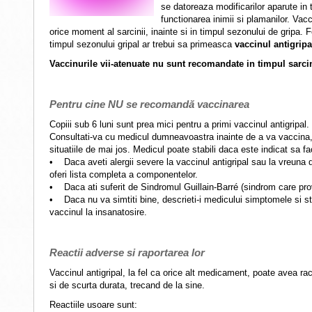
se datoreaza modificarilor aparute in t
functionarea inimii si plamanilor. Vacc
orice moment al sarcinii, inainte si in timpul sezonului de gripa. 
timpul sezonului gripal ar trebui sa primeasca
vaccinul antigripa
Vaccinurile vii-atenuate nu sunt recomandate in timpul sarcini
Pentru cine NU se recomandă vaccinarea
Copiii sub 6 luni sunt prea mici pentru a primi vaccinul antigripal.
Consultati-va cu medicul dumneavoastra inainte de a va vaccina,
situatiile de mai jos. Medicul poate stabili daca este indicat sa fa
• Daca aveti alergii severe la vaccinul antigripal sau la vreuna
oferi lista completa a componentelor.
• Daca ati suferit de Sindromul Guillain-Barré (sindrom care pro
• Daca nu va simtiti bine, descrieti-i medicului simptomele si sta
vaccinul la insanatosire.
Reactii adverse si raportarea lor
Vaccinul antigripal, la fel ca orice alt medicament, poate avea ra
si de scurta durata, trecand de la sine.
Reactiile usoare sunt: