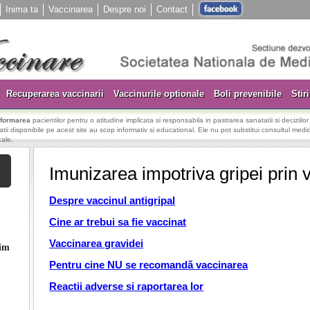
Inima ta
Vaccinarea
Despre noi
Contact
Recuperarea vaccinarii
Vaccinurile optionale
Boli prevenibile
Stiri
nformarea
pacientilor pentru o atitudine implicata si responsabila in pastrarea sanatatii si deciziilo
rmatii disponibile pe acest site au scop informativ si educational. Ele nu pot substitui consultul medica
cale.
Imunizarea impotriva gripei prin 
Despre vaccinul antigripal
Cine ar trebui sa fie vaccinat
Vaccinarea gravidei
vim
Pentru cine NU se recomandă vaccinarea
Reactii adverse si raportarea lor