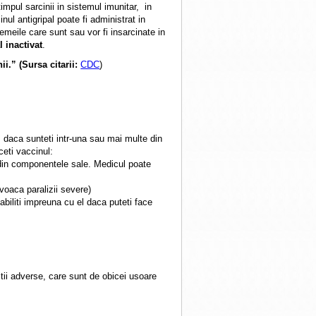
impul sarcinii in sistemul imunitar, in
inul antigripal poate fi administrat in
Femeile care sunt sau vor fi insarcinate in
l inactivat
.
i.” (Sursa citarii:
CDC
)
 daca sunteti intr-una sau mai multe din
ceti vaccinul:
 din componentele sale. Medicul poate
voaca paralizii severe)
biliti impreuna cu el daca puteti face
ctii adverse, care sunt de obicei usoare