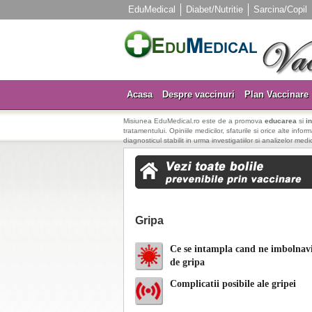
EduMedical
Diabet/Nutritie
Sarcina/Copil
Acasa
Despre vaccinuri
Plan Vaccinare
Misiunea EduMedical.ro este de a promova
educarea
si
i
tratamentului. Opiniile medicilor, sfaturile si orice alte info
diagnosticul stabilit in urma investigatiilor si analizelor medi
Gripa
Ce se intampla cand ne imbolna
de gripa
Complicatii posibile ale gripei