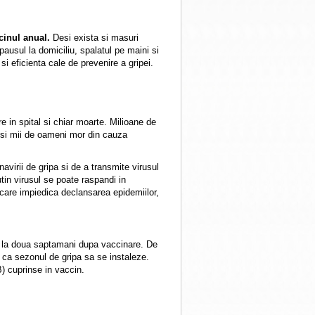
cinul anual.
Desi exista si masuri
pausul la domiciliu, spalatul pe maini si
si eficienta cale de prevenire a gripei.
e in spital si chiar moarte. Milioane de
 si mii de oameni mor din cauza
virii de gripa si de a transmite virusul
utin virusul se poate raspandi in
care impiedica declansarea epidemiilor,
sm la doua saptamani dupa vaccinare. De
 ca sezonul de gripa sa se instaleze.
 B) cuprinse in vaccin.