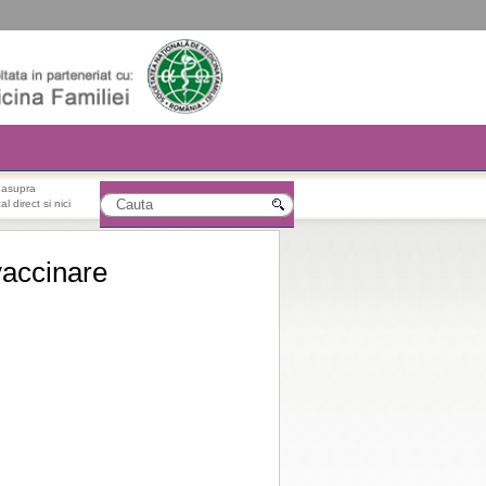
r asupra
l direct si nici
vaccinare