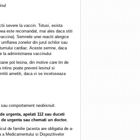
inul
tii severe la vaccin. Totusi, exista
ceea este recomandat, mai ales daca stiti
 vaccina). Semnele unei reactii alergice
, umflarea zonelor din jurul ochilor sau
 ritumului cardiac. Aceste semne, daca
e la administrarea vaccinului.
oane pot lesina, din motive care tin de
 intins poate preveni lesinul si
mtiti ametiti, daca vi se incetoseaza
re sau comportament neobisnuit.
 de urgenta, apelati 112 sau duceti
ul de urgenta sau chemati un doctor.
cul de familie (acesta are obligatia de a-
a a Medicamentului si Dispozitivelor