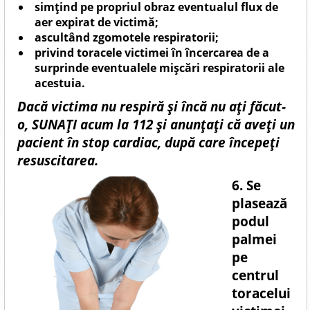
simţind pe propriul obraz eventualul flux de
aer expirat de victimă;
ascultând zgomotele respiratorii;
privind toracele victimei în încercarea de a
surprinde eventualele mişcări respiratorii ale
acestuia.
Dacă victima nu respiră și încă nu ați făcut-
o, SUNAŢI acum la 112 și anunțați că aveți un
pacient în stop cardiac, după care începeți
resuscitarea.
6. Se
plasează
podul
palmei
pe
centrul
toracelui