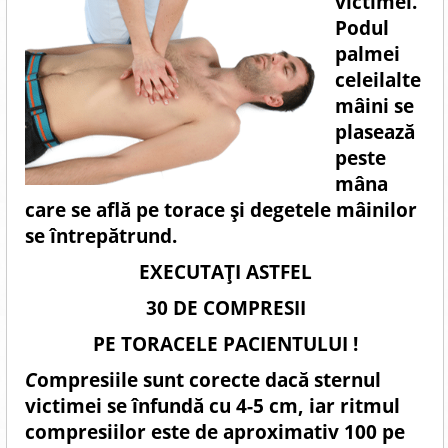
victimei.
Podul
palmei
celeilalte
mâini se
plasează
peste
mâna
care se află pe torace şi degetele mâinilor
se întrepătrund.
EXECUTAȚI ASTFEL
30 DE COMPRESII
PE TORACELE PACIENTULUI !
C
ompresiile sunt corecte dacă sternul
victimei se înfundă cu 4-5 cm, iar ritmul
compresiilor este de aproximativ 100 pe