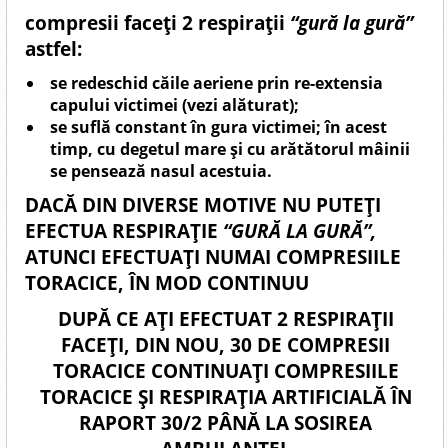
compresii faceți 2 respirații
“gură la gură”
astfel:
se redeschid căile aeriene prin re-extensia
capului victimei (vezi alăturat);
se suflă constant în gura victimei; în acest
timp, cu degetul mare și cu arătătorul mâinii
se pensează nasul acestuia.
DACĂ
DIN DIVERSE MOTIVE NU PUTEȚI
EFECTUA
RESPIRAȚIE
“GURĂ LA GURĂ”,
ATUNCI EFECTUAȚI NUMAI COMPRESIILE
TORACICE, ÎN MOD CONTINUU
DUPĂ CE AȚI EFECTUAT 2 RESPIRAȚII
FACEȚI, DIN NOU, 30 DE COMPRESII
TORACICE CONTINUAȚI COMPRESIILE
TORACICE ȘI RESPIRAȚIA ARTIFICIALĂ ÎN
RAPORT 30/2 PÂNĂ LA SOSIREA