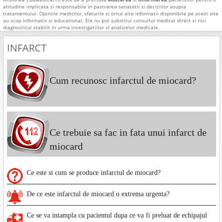
atitudine implicata si responsabila in pastrarea sanatatii si deciziilor asupra
tratamentului. Opiniile medicilor, sfaturile si orice alte informatii disponibile pe acest site
au scop informativ si educational. Ele nu pot substitui consultul medical direct si nici
diagnosticul stabilit in urma investigatiilor si analizelor medicale.
INFARCT
Cum recunosc infarctul de miocard?
Ce trebuie sa fac in fata unui infarct de
miocard
Ce este si cum se produce infarctul de miocard?
De ce este infarctul de miocard o extrema urgenta?
Ce se va intampla cu pacientul dupa ce va fi preluat de echipajul