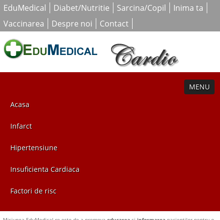
EduMedical
Diabet/Nutritie
Sarcina/Copil
Inima ta
Vaccinarea
Despre noi
Contact
MENU
Acasa
Infarct
Hipertensiune
Insuficienta Cardiaca
Factori de risc
Misiunea EduMedical.ro este de a promova
educarea
si
informarea
pacientilor pentru o