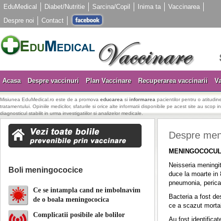
EduMedical
Diabet/Nutritie
Sarcina/Copil
Inima ta
Vaccinarea
Despre noi
Contact
Acasa
Despre vaccinuri
Plan Vaccinare
Recuperarea vaccinarii
Va
Misiunea EduMedical.ro este de a promova
educarea
si
informarea
pacientilor pentru o atitudine
tratamentului. Opiniile medicilor, sfaturile si orice alte informatii disponibile pe acest site au scop i
diagnosticul stabilit in urma investigatiilor si analizelor medicale.
Despre meni
MENINGOCOCU
Neisseria meningit
Boli meningococice
duce la moarte in 
pneumonia, pericard
Ce se intampla cand ne imbolnavim
Bacteria a fost de
de o boala meningococica
ce a scazut mortal
Complicatii posibile ale bolilor
Au fost identifica