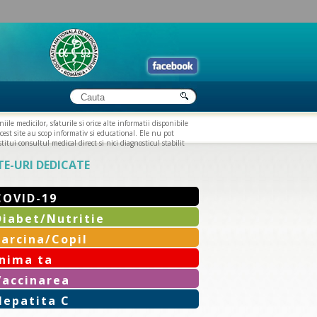
iile medicilor, sfaturile si orice alte informatii disponibile
cest site au scop informativ si educational. Ele nu pot
titui consultul medical direct si nici diagnosticul stabilit
TE-URI DEDICATE
COVID-19
Diabet/Nutritie
Sarcina/Copil
Inima ta
Vaccinarea
Hepatita C