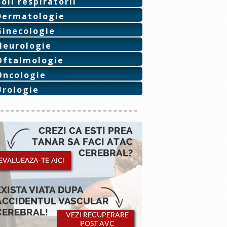
Boli respiratorii
Dermatologie
Ginecologie
Neurologie
Oftalmologie
Oncologie
Urologie