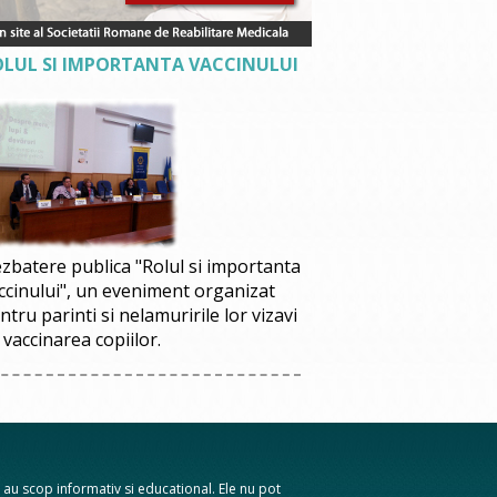
OLUL SI IMPORTANTA VACCINULUI
zbatere publica "Rolul si importanta
ccinului", un eveniment organizat
ntru parinti si nelamuririle lor vizavi
 vaccinarea copiilor.
te au scop informativ si educational. Ele nu pot