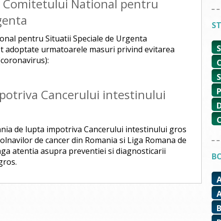
e Comitetului National pentru
rgenta
ST
onal pentru Situatii Speciale de Urgenta
ost adoptate urmatoarele masuri privind evitarea
(coronavirus):
otriva Cancerului intestinului
ia de lupta impotriva Cancerului intestinului gros
r Bolnavilor de cancer din Romania si Liga Romana de
a atentia asupra preventiei si diagnosticarii
BO
gros.