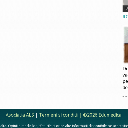
R
De
va
pe
de
Asociatia ALS
|
Termeni si conditii
| ©2026 Edumedical
lta. Opiniile medicilor, sfaturile si orice alte informatii disponibile pe acest si