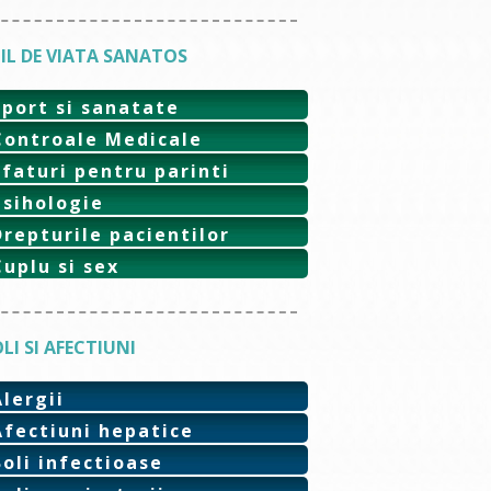
IL DE VIATA SANATOS
Sport si sanatate
Controale Medicale
Sfaturi pentru parinti
Psihologie
Drepturile pacientilor
Cuplu si sex
LI SI AFECTIUNI
Alergii
Afectiuni hepatice
Boli infectioase