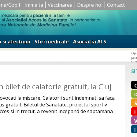
ina/Copil
Inima ta
Vaccinarea
Despre noi
Contact
i si afectiuni
Stiri medicale
Asociatia ALS
Opin
pe a
subs
SI
bilet de calatorie gratuit, la Cluj
vocati la miscare. Calatorii sunt indemnati sa faca
s gratuit. Biletul de Sanatate, proiectul sportiv
ucces si in trecut, a revenit incepand de saptamana