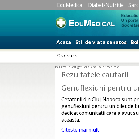
EduMedical
Diabet/Nutritie
Sarc
Acasa
Stil de viata sanatos
Bol
Contact
in urma investigatiilor si analizelor medicale.
Rezultatele cautarii
Genuflexiuni pentru un 
Cetatenii din Cluj-Napoca sunt pro
genuflexiuni pentru un bilet de bu
dedicat comunitatii care a avut s
aceasta.
Citeste mai mult