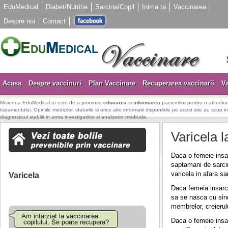
EduMedical
Diabet/Nutritie
Sarcina/Copil
Inima ta
Vaccinarea
Despre noi
Contact
Acasa
Despre vaccinuri
Plan Vaccinare
Recuperarea vaccinarii
Va
Misiunea EduMedical.ro este de a promova
educarea
si
informarea
pacientilor pentru o atitudine
tratamentului. Opiniile medicilor, sfaturile si orice alte informatii disponibile pe acest site au scop i
diagnosticul stabilit in urma investigatiilor si analizelor medicale.
Varicela l
Daca o femeie insar
saptamani de sarcin
varicela in afara s
Varicela
Daca femeia insarci
sa se nasca cu sind
membrelor, creierul
Daca o femeie insar