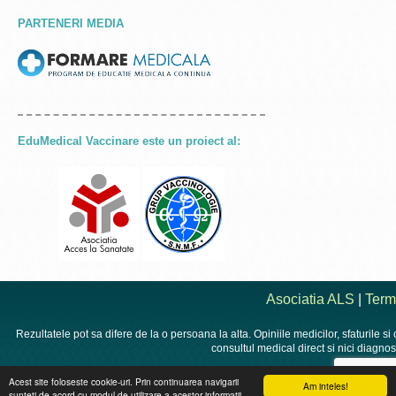
PARTENERI MEDIA
EduMedical Vaccinare este un proiect al:
Asociatia ALS
|
Terme
Rezultatele pot sa difere de la o persoana la alta. Opiniile medicilor, sfaturile si
consultul medical direct si nici diagnost
Acest site foloseste cookie-uri. Prin continuarea navigarii
Am inteles!
sunteti de acord cu modul de utilizare a acestor informatii.