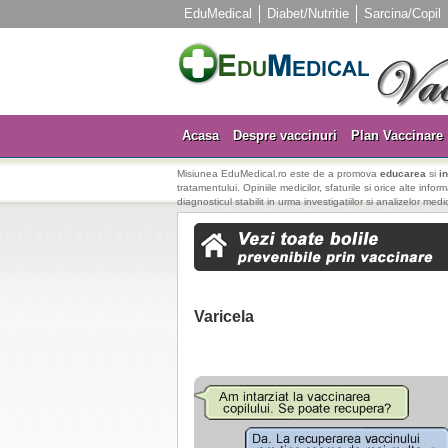
EduMedical
Diabet/Nutritie
Sarcina/Copil
Acasa
Despre vaccinuri
Plan Vaccinare
Misiunea EduMedical.ro este de a promova
educarea
si
i
tratamentului. Opiniile medicilor, sfaturile si orice alte info
diagnosticul stabilit in urma investigatiilor si analizelor medi
Varicela