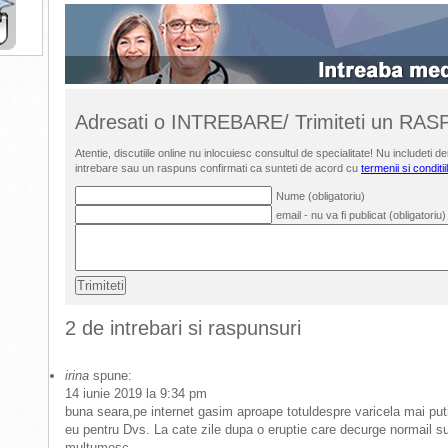
Adresati o INTREBARE/ Trimiteti un RA
Atentie, discutiile online nu inlocuiesc consultul de specialitate! Nu includet
intrebare sau un raspuns confirmati ca sunteti de acord cu
termenii si conditii
Nume (obligatoriu)
email - nu va fi publicat (obligatoriu)
2 de intrebari si raspunsuri
irina
spune:
14 iunie 2019 la 9:34 pm
buna seara,pe internet gasim aproape totuldespre varicela mai put
eu pentru Dvs. La cate zile dupa o eruptie care decurge normail sun
multumesc