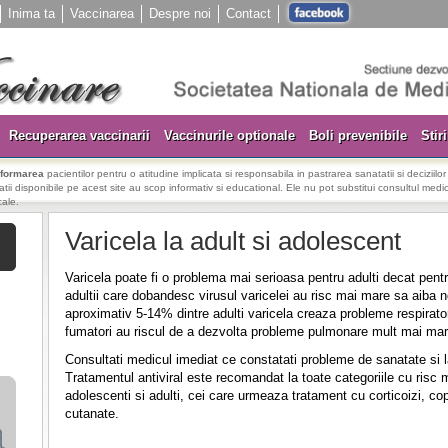
Inima ta
Vaccinarea
Despre noi
Contact
Recuperarea vaccinarii
Vaccinurile optionale
Boli prevenibile
Stiri
nformarea
pacientilor pentru o atitudine implicata si responsabila in pastrarea sanatatii si deciziilo
rmatii disponibile pe acest site au scop informativ si educational. Ele nu pot substitui consultul medica
cale.
Varicela la adult si adolescent
Varicela poate fi o problema mai serioasa pentru adulti decat pentr
adultii care dobandesc virusul varicelei au risc mai mare sa aiba n
aproximativ 5-14% dintre adulti varicela creaza probleme respirator
fumatori au riscul de a dezvolta probleme pulmonare mult mai mar
Consultati medicul imediat ce constatati probleme de sanatate si 
Tratamentul antiviral este recomandat la toate categoriile cu risc
adolescenti si adulti, cei care urmeaza tratament cu corticoizi, co
cutanate.