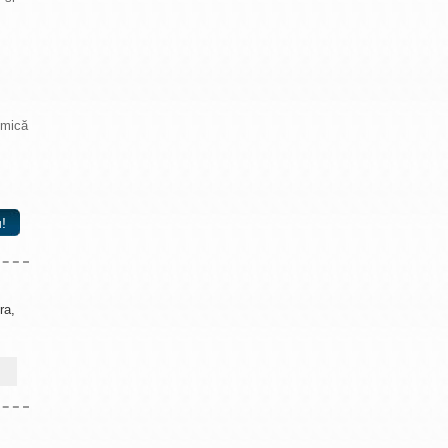
 mică
!
ra,