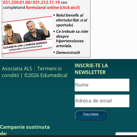
INSCRIE-TE LA
Asociatia ALS
|
Termeni si
NEWSLETTER
conditii
| ©2026 Edumedical
Campanie sustinuta
de: