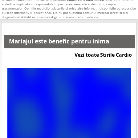
atitudine implicata si responsabila in pastrarea sanatatii si deciziilor asupra
tratamentului. Opiniile medicilor, sfaturile si orice alte informatii disponibile pe acest site
au scop informativ si educational. Ele nu pot substitui consultul medical direct si nici
diagnosticul stabilit in urma investigatiilor si analizelor medicale.
Mariajul este benefic pentru inima
Vezi toate Stirile Cardio