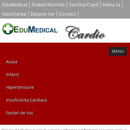
EduMedical
Diabet/Nutritie
Sarcina/Copil
Inima ta
Vaccinarea
Despre noi
Contact
MENU
Acasa
Infarct
Hipertensiune
Insuficienta Cardiaca
Factori de risc
Misiunea EduMedical.ro este de a promova
educarea
si
informarea
pacientilor pentru o