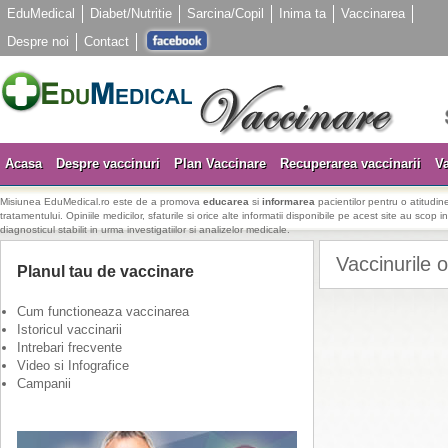
EduMedical
Diabet/Nutritie
Sarcina/Copil
Inima ta
Vaccinarea
Despre noi
Contact
Acasa
Despre vaccinuri
Plan Vaccinare
Recuperarea vaccinarii
Va
Misiunea EduMedical.ro este de a promova
educarea
si
informarea
pacientilor pentru o atitudine
tratamentului. Opiniile medicilor, sfaturile si orice alte informatii disponibile pe acest site au scop i
diagnosticul stabilit in urma investigatiilor si analizelor medicale.
Vaccinurile 
Planul tau de vaccinare
Cum functioneaza vaccinarea
Istoricul vaccinarii
Intrebari frecvente
Video si Infografice
Campanii