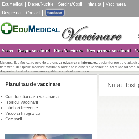
EduMedical
Diabet/Nutritie
Sarcina/Copil
Inima ta
Vaccinarea
Despre noi
Contact
Acasa
Despre vaccinuri
Plan Vaccinare
Recuperarea vaccinarii
Va
Misiunea EduMedical.ro este de a promova
educarea
si
informarea
pacientilor pentru o atitudine
tratamentului. Opiniile medicilor, sfaturile si orice alte informatii disponibile pe acest site au scop i
diagnosticul stabilit in urma investigatiilor si analizelor medicale.
Planul tau de vaccinare
Nu au fost 
Cum functioneaza vaccinarea
Istoricul vaccinarii
Intrebari frecvente
Video si Infografice
Campanii