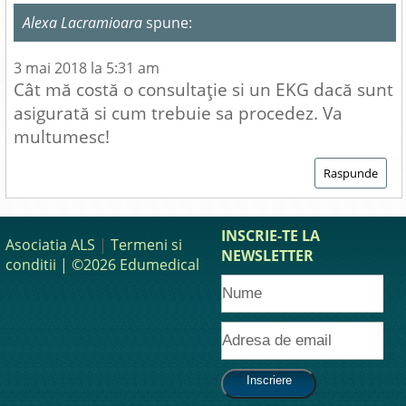
Alexa Lacramioara
spune:
3 mai 2018 la 5:31 am
Cât mă costă o consultaţie si un EKG dacă sunt
asigurată si cum trebuie sa procedez. Va
multumesc!
Raspunde
INSCRIE-TE LA
Asociatia ALS
|
Termeni si
NEWSLETTER
conditii
| ©2026 Edumedical