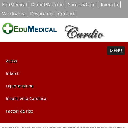
EduMedical
Diabet/Nutritie
Sarcina/Copil
Inima ta
Vaccinarea
Despre noi
Contact
MENU
Acasa
Infarct
Hipertensiune
Insuficienta Cardiaca
Factori de risc
Misiunea EduMedical.ro este de a promova
educarea
si
informarea
pacientilor pentru o