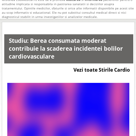
atitudine implicata si responsabila in pastrarea sanatatii si deciziilor asupra
tratamentului. Opiniile medicilor, sfaturile si orice alte informatii disponibile pe acest site
au scop informativ si educational. Ele nu pot substitui consultul medical direct si nici
diagnosticul stabilit in urma investigatiilor si analizelor medicale.
Studiu: Berea consumata moderat
contribuie la scaderea incidentei bolilor
cardiovasculare
Vezi toate Stirile Cardio