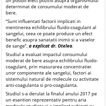
un posibil efect pozitiv asupra organismului
determinat de consumului moderat de
bere.
“Sunt influentati factorii implicati in
mentinerea echilibrului fluido-coagulant al
sangelui, ceea ce poate produce un efect
benefic asupra sanatatii inimii si a vaselor
de sange”,
a explicat dr. Otelea
.
Studiul a evaluat impactul consumului
moderat de bere asupra echilibrului fluido-
coagulant, prin masurarea concentratiei
unor componente ale sangelui, factori ai
sistemului natural de molecule cu activitate
anti-coagulanta si pro-coagulanta.
Studiul s-a derulat la finalul anului 2017 pe
un esantion reprezentativ pentru aria
medicala studiata si a implicat subiecti cu