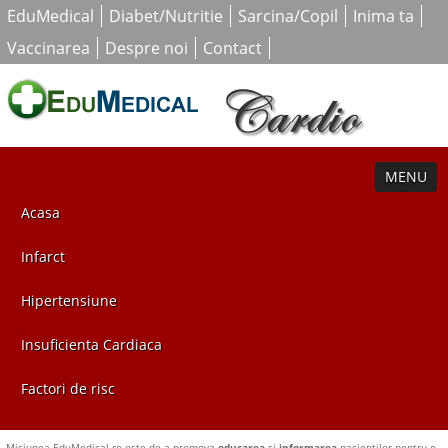
EduMedical
Diabet/Nutritie
Sarcina/Copil
Inima ta
Vaccinarea
Despre noi
Contact
MENU
Acasa
Infarct
Hipertensiune
Insuficienta Cardiaca
Factori de risc
Misiunea EduMedical.ro este de a promova
educarea
si
informarea
pacientilor pentru o