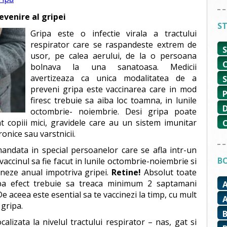
evenire al gripei
ST
Gripa este o infectie virala a tractului
respirator care se raspandeste extrem de
usor, pe calea aerului, de la o persoana
bolnava la una sanatoasa. Medicii
avertizeaza ca unica modalitatea de a
preveni gripa este vaccinarea care in mod
firesc trebuie sa aiba loc toamna, in lunile
octombrie- noiembrie. Desi gripa poate
nt copiii mici, gravidele care au un sistem imunitar
ronice sau varstnicii.
andata in special persoanelor care se afla intr-un
BO
 vaccinul sa fie facut in lunile octombrie-noiembrie si
cineze anual impotriva gripei.
Retine!
Absolut toate
aiba efect trebuie sa treaca minimum 2 saptamani
De aceea este esential sa te vaccinezi la timp, cu mult
 gripa.
alizata la nivelul tractului respirator – nas, gat si