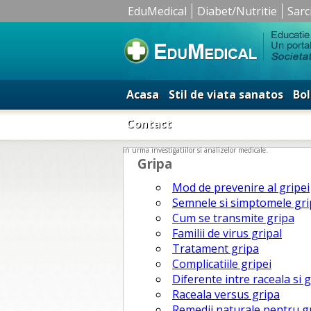
EduMedical
Diabet/Nutritie
Sarc
Acasa
Stil de viata sanatos
Bol
Contact
in urma investigatiilor si analizelor medicale.
Gripa
Mod de prevenire al gripei
Semnele si simptomele gri
Cum se transmite gripa
Familii de virus gripal
Tratament gripa
Complicatiile gripei
Diferente intre raceala si 
Raceala versus gripa
Remedii naturale pentru g