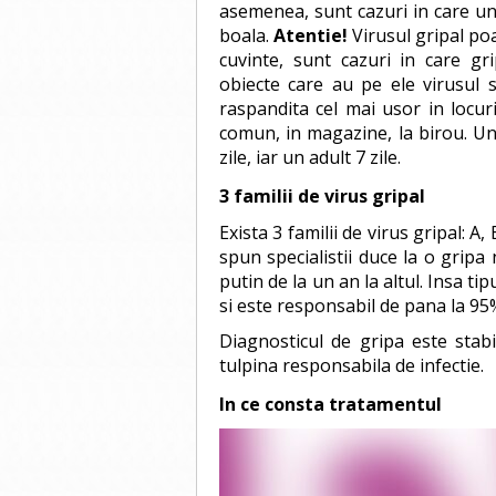
asemenea, sunt cazuri in care un 
boala.
Atentie!
Virusul gripal poa
cuvinte, sunt cazuri in care gr
obiecte care au pe ele virusul s
raspandita cel mai usor in locuri
comun, in magazine, la birou. Un
zile, iar un adult 7 zile.
3 familii de virus gripal
Exista 3 familii de virus gripal: A,
spun specialistii duce la o gripa
putin de la un an la altul. Insa t
si este responsabil de pana la 95%
Diagnosticul de gripa este stabi
tulpina responsabila de infectie.
In ce consta tratamentul