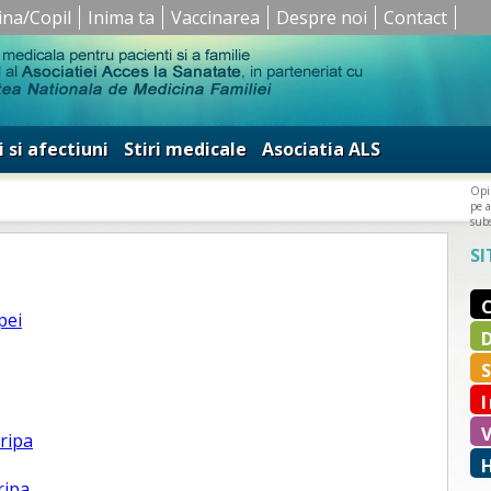
ina/Copil
Inima ta
Vaccinarea
Despre noi
Contact
i si afectiuni
Stiri medicale
Asociatia ALS
Opin
pe a
subs
SI
pei
gripa
ripa