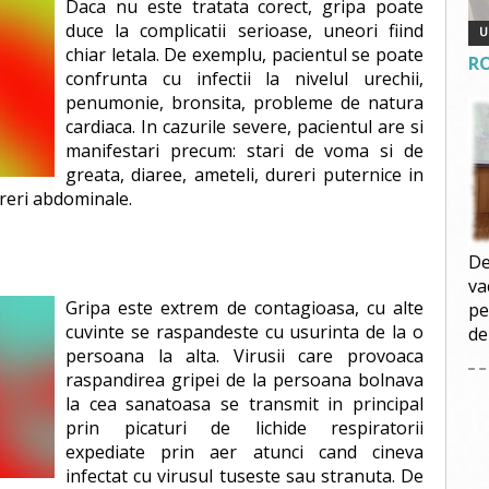
Daca nu este tratata corect, gripa poate
duce la complicatii serioase, uneori fiind
chiar letala. De exemplu, pacientul se poate
R
confrunta cu infectii la nivelul urechii,
penumonie, bronsita, probleme de natura
cardiaca. In cazurile severe, pacientul are si
manifestari precum: stari de voma si de
greata, diaree, ameteli, dureri puternice in
ureri abdominale.
De
va
Gripa este extrem de contagioasa, cu alte
pe
cuvinte se raspandeste cu usurinta de la o
de
persoana la alta. Virusii care provoaca
raspandirea gripei de la persoana bolnava
la cea sanatoasa se transmit in principal
prin picaturi de lichide respiratorii
expediate prin aer atunci cand cineva
infectat cu virusul tuseste sau stranuta. De