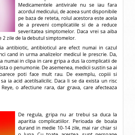
Medicamentele antivirale nu se iau fara
acordul medicului, de aceea sunt disponibile
pe baza de reteta, rolul acestora este acela
de a preveni complicatiile si de a reduce
severitatea simptomelor. Daca vrei sa aiba
le 2 zile de la debutul simptomelor.
a antibiotic, antibioticul are efect numai in cazul
unci cand in urma analizelor medicul le prescrie. Da,
sa numai in clipa in care gripa a dus la complicatii de
xista o penumonie. De asemenea, medicii sustin sa ai
oarece poti face mult rau. De exemplu, copiii si
a ia acid acetilsalicilic. Daca li se da exista un risc
Reye, o afectiune rara, dar grava, care afecteaza
De regula, gripa nu ar trebui sa duca la
aparitia complicatiilor. Perioada de boala
durand in medie 10-14 zile, mai rar chiar si
o luna. Cu toate acestea, sunt persoane