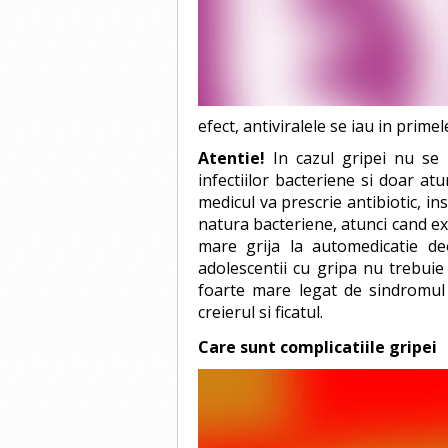
efect, antiviralele se iau in prime
Atentie!
In cazul gripei nu se i
infectiilor bacteriene si doar at
medicul va prescrie antibiotic, in
natura bacteriene, atunci cand e
mare grija la automedicatie de
adolescentii cu gripa nu trebuie s
foarte mare legat de sindromul 
creierul si ficatul.
Care sunt complicatiile gripei