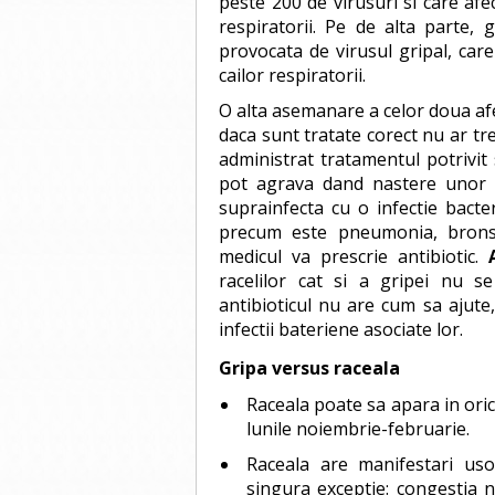
peste 200 de virusuri si care afe
respiratorii. Pe de alta parte, 
provocata de virusul gripal, car
cailor respiratorii.
O alta asemanare a celor doua afec
daca sunt tratate corect nu ar tre
administrat tratamentul potrivit
pot agrava dand nastere unor 
suprainfecta cu o infectie bacte
precum este pneumonia, bronsit
medicul va prescrie antibiotic.
racelilor cat si a gripei nu se 
antibioticul nu are cum sa ajute
infectii bateriene asociate lor.
Gripa versus raceala
Raceala poate sa apara in oric
lunile noiembrie-februarie.
Raceala are manifestari uso
singura exceptie: congestia n