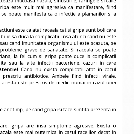
cteaza mucoasa nazala, sinusurile, faringele si caile
gripa este mult mai agresiva ca manifestare, fiind
e se poate manifesta ca o infectie a plamanilor si a
tiuni este ca atat raceala cat si gripa sunt boli care
buie sa duca la complicatii. Insa atunci cand nu este
 sau cand imunitatea organismului este scazuta, se
probleme grave de sanatate. Si raceala se poate
riana, la fel cum si gripa poate duce la complicatii
a sau la alte infectii bacteriene, cazuri in care
Atentie!
Cand nu exista complicatii atat in cazul
prescriu antibiotice. Ambele fiind infectii virale,
, acesta este prescris de medic numai in cazul unei
e anotimp, pe cand gripa isi face simtita prezenta in
are, gripa are insa simptome agresive. Exista o
azala este mai puternica in cazul racelilor decat in