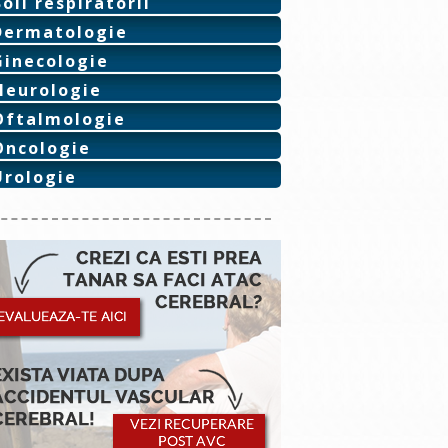
Boli respiratorii
Dermatologie
Ginecologie
Neurologie
Oftalmologie
Oncologie
Urologie