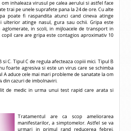
om inhaleaza virusul pe calea aerului si astfel face
te trai pe unele suprafete pana la 24 de ore. Cu alte
ipa poate fi raspandita atunci cand cineva atinge
i ulterior atinge nasul, gura sau ochii. Gripa este
 aglomerate, in scoli, in mijloacele de transport in
 copil care are gripa este contagios aproximativ 10
 B si C. Tipul C de regula afecteaza copiii mici. Tipul B
 nu foarte agresiva si este un virus care se schimba
ipul A aduce cele mai mari probleme de sanatate la om
 din cazuri de imbolnaviri.
lit de medic in urma unui test rapid care arata si
Tratamentul are ca scop ameliorarea
manifestarilor, a simptomelor. Astfel se va
urmari in primul rand reducerea febrei.