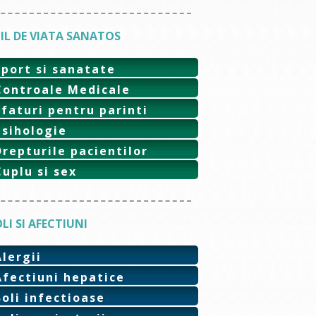
IL DE VIATA SANATOS
Sport si sanatate
Controale Medicale
Sfaturi pentru parinti
Psihologie
Drepturile pacientilor
Cuplu si sex
LI SI AFECTIUNI
Alergii
Afectiuni hepatice
Boli infectioase