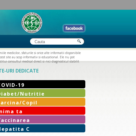
iile medicilor, sfaturile si orice alte informatii disponibile
cest site au scop informativ si educational. Ele nu pot
titui consultul medical direct si nici diagnosticul stabilit
TE-URI DEDICATE
COVID-19
Diabet/Nutritie
Sarcina/Copil
Inima ta
Vaccinarea
Hepatita C