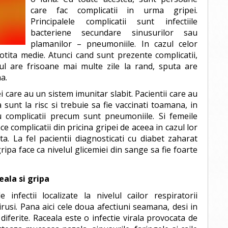
care fac complicatii in urma gripei.
Principalele complicatii sunt infectiile
bacteriene secundare sinusurilor sau
plamanilor – pneumoniile. In cazul celor
 otita medie. Atunci cand sunt prezente complicatii,
ul are frisoane mai multe zile la rand, sputa are
a.
ei care au un sistem imunitar slabit. Pacientii care au
 sunt la risc si trebuie sa fie vaccinati toamana, in
u complicatii precum sunt pneumoniile. Si femeile
ce complicatii din pricina gripei de aceea in cazul lor
a. La fel pacientii diagnosticati cu diabet zaharat
 gripa face ca nivelul glicemiei din sange sa fie foarte
eala si gripa
infectii localizate la nivelul cailor respiratorii
rusi. Pana aici cele doua afectiuni seamana, desi in
iferite. Raceala este o infectie virala provocata de