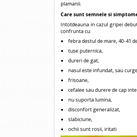
plamanii.
Care sunt semnele si simptome
Intotdeauna in cazul gripei debutu
confrunta cu:
febra destul de mare, 40-41 de
tuse puternica,
dureri de gat,
nasul este infundat, sau curge
frisoane,
cefalee sau durere de cap inte
nu suporta lumina,
disconfort generalizat,
slabiciune,
ochii sunt rosii, iritati