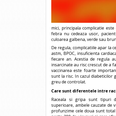
mici, principala complicatie este
febra nu cedeaza usor, pacient
culoarea galbena, verde sau brun
De regula, complicatiile apar la c
astm, BPOC, insuficienta cardiaca
fiecare an. Acestia de regula a
insarcinate au risc crescut de a fa
vaccinarea este foarte important
sunt la risc. In cazul diabeticilor
greu de controlat.
Care sunt diferentele intre rac
Raceala si gripa sunt tipuri de 
superioare, ambele cauzate de vi
profunzime cele doua sunt total d