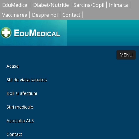
EduMedical
Diabet/Nutritie
Sarcina/Copil
Inima ta
Vaccinarea
Despre noi
Contact
MENU
Acasa
Stil de viata sanatos
Boli si afectiuni
Stiri medicale
Asociatia ALS
Contact