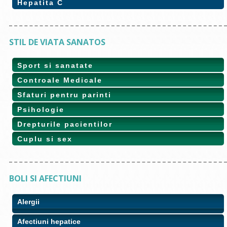
Hepatita C
STIL DE VIATA SANATOS
Sport si sanatate
Controale Medicale
Sfaturi pentru parinti
Psihologie
Drepturile pacientilor
Cuplu si sex
BOLI SI AFECTIUNI
Alergii
Afectiuni hepatice