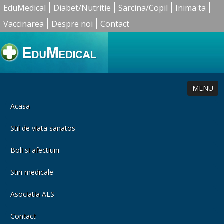
EduMedical
Diabet/Nutritie
Sarcina/Copil
Inima ta
Vaccinarea
Despre noi
Contact
MENU
Acasa
Stil de viata sanatos
Boli si afectiuni
Stiri medicale
Asociatia ALS
Contact