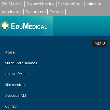
EduMedical
Diabet/Nutritie
Sarcina/Copil
Inima ta
Vaccinarea
Despre noi
Contact
MENU
Acasa
Stil de viata sanatos
Boli si afectiuni
Stiri medicale
Asociatia ALS
Contact