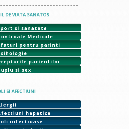
IL DE VIATA SANATOS
Sport si sanatate
Controale Medicale
Sfaturi pentru parinti
Psihologie
Drepturile pacientilor
Cuplu si sex
LI SI AFECTIUNI
Alergii
Afectiuni hepatice
Boli infectioase