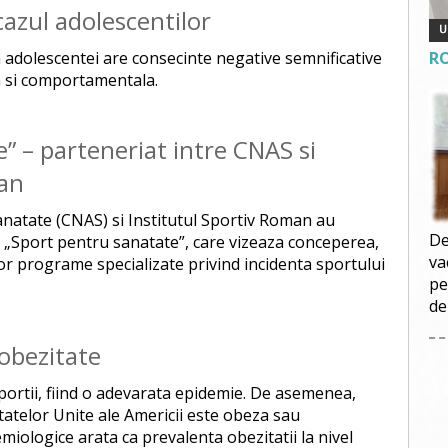
cazul adolescentilor
 adolescentei are consecinte negative semnificative
R
a si comportamentala.
” – parteneriat intre CNAS si
man
anatate (CNAS) si Institutul Sportiv Roman au
De
 „Sport pentru sanatate”, care vizeaza conceperea,
va
r programe specializate privind incidenta sportului
pe
de
 obezitate
ortii, fiind o adevarata epidemie. De asemenea,
tatelor Unite ale Americii este obeza sau
miologice arata ca prevalenta obezitatii la nivel