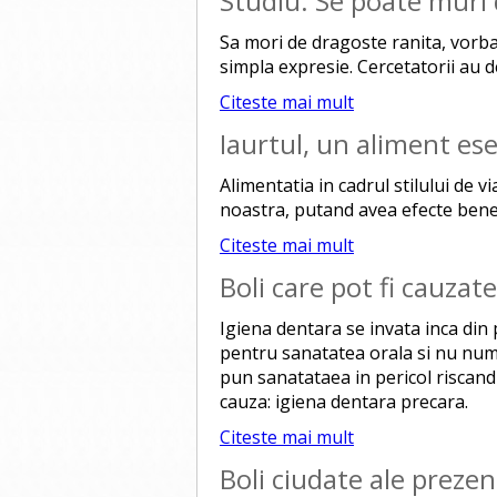
Studiu: Se poate muri
Sa mori de dragoste ranita, vorb
simpla expresie. Cercetatorii au 
Citeste mai mult
Iaurtul, un aliment es
Alimentatia in cadrul stilului de
noastra, putand avea efecte benef
Citeste mai mult
Boli care pot fi cauzat
Igiena dentara se invata inca din p
pentru sanatatea orala si nu numai.
pun sanatataea in pericol riscand
cauza: igiena dentara precara.
Citeste mai mult
Boli ciudate ale preze