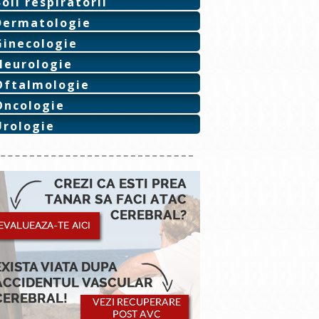
Boli respiratorii
Dermatologie
Ginecologie
Neurologie
Oftalmologie
Oncologie
Urologie