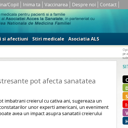
ina/Copil
Inima ta
Vaccinarea
Despre noi
Contact
i si afectiuni
Stiri medicale
Asociatia ALS
Opin
pe a
subs
SI
stresante pot afecta sanatatea
ot imbatrani creierul cu cativa ani, sugereaza un
onstatarilor unor experti americani, un eveniment
 poate avea un impact asupra sanatatii creierului