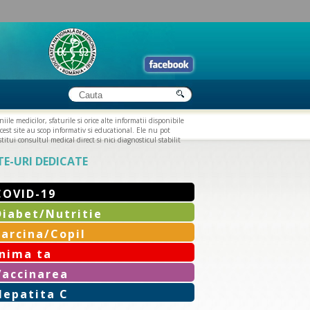
iile medicilor, sfaturile si orice alte informatii disponibile
cest site au scop informativ si educational. Ele nu pot
titui consultul medical direct si nici diagnosticul stabilit
TE-URI DEDICATE
COVID-19
Diabet/Nutritie
Sarcina/Copil
Inima ta
Vaccinarea
Hepatita C