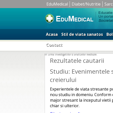
EduMedical
Diabet/Nutritie
Sarc
Acasa
Stil de viata sanatos
Bol
Contact
in urma investigatiilor si analizelor medicale.
Rezultatele cautarii
Studiu: Evenimentele 
creierului
Experientele de viata stresante p
nou studiu in domeniu. Conform c
major stresant la inceputul vietii
chiar si ulterior.