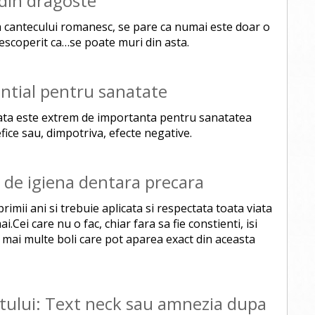
 din dragoste
a cantecului romanesc, se pare ca numai este doar o
descoperit ca…se poate muri din asta.
ential pentru sanatate
 viata este extrem de importanta pentru sanatatea
ice sau, dimpotriva, efecte negative.
e de igiena dentara precara
rimii ani si trebuie aplicata si respectata toata viata
Cei care nu o fac, chiar fara sa fie constienti, isi
 mai multe boli care pot aparea exact din aceasta
ntului: Text neck sau amnezia dupa