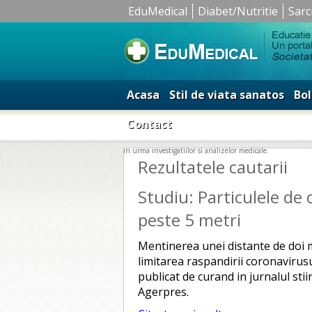
EduMedical
Diabet/Nutritie
Sarc
Acasa
Stil de viata sanatos
Bol
Contact
in urma investigatiilor si analizelor medicale.
Rezultatele cautarii
Studiu: Particulele de
peste 5 metri
Mentinerea unei distante de doi m
limitarea raspandirii coronavirus
publicat de curand in jurnalul stiin
Agerpres.