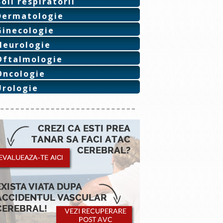
Boli respiratorii
Dermatologie
Ginecologie
Neurologie
Oftalmologie
Oncologie
Urologie