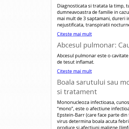
Diagnosticata si tratata la timp, 
dumneavoastra de familie in cazu
mai mult de 3 saptamani, dureri in 
nejustificata, transpiratii noctur
Citeste mai mult
Abcesul pulmonar: Ca
Abcesul pulmonar este o cavitate 
de tesut inflamat.
Citeste mai mult
Boala sarutului sau m
si tratament
Mononucleoza infectioasa, cunosc
“mono”, este o afectiune infectioa
Epstein-Barr (care face parte din
virus determina boala acuta febri
produce si afectiuni maligne (lim