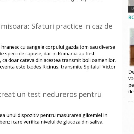
R
imisoara: Sfaturi practice in caz de
e hranesc cu sangele corpului gazda (om sau diverse
de specii de capuse, dar in Romania au fost
a, ca doar cateva din acestea transmit boli oamenilor.
cventa este Ixodes Ricinus, transmite Spitalul ‘Victor
De
va
pe
de
creat un test nedureros pentru
ea unui dispozitiv pentru masurarea glicemiei in
enzi care verifica nivelul de glucoza din saliva,