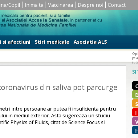
ina/Copil
Inima ta
Vaccinarea
Despre noi
Contact
i si afectiuni
Stiri medicale
Asociatia ALS
Opin
pe a
subs
SI
 coronavirus din saliva pot parcurge
etri intre persoane ar putea fi insuficienta pentru
ului in mediul exterior. Asta sugereaza un studiu
tific Physics of Fluids, citat de Science Focus si