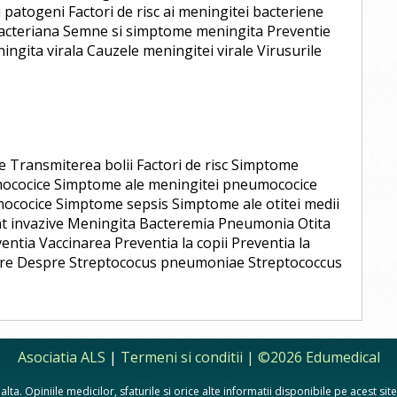
 patogeni Factori de risc ai meningitei bacteriene
acteriana Semne si simptome meningita Preventie
ngita virala Cauzele meningitei virale Virusurile
Transmiterea bolii Factori de risc Simptome
cocice Simptome ale meningitei pneumococice
ococice Simptome sepsis Simptome ale otitei medii
nt invazive Meningita Bacteremia Pneumonia Otita
ntia Vaccinarea Preventia la copii Preventia la
rioare Despre Streptococus pneumoniae Streptococcus
Asociatia ALS
|
Termeni si conditii
| ©2026 Edumedical
lta. Opiniile medicilor, sfaturile si orice alte informatii disponibile pe acest si