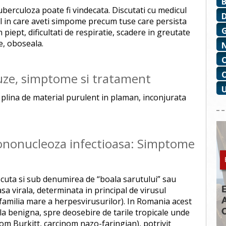
tuberculoza poate fi vindecata. Discutati cu medicul
l in care aveti simpome precum tuse care persista
piept, dificultati de respiratie, scadere in greutate
ne, oboseala.
uze, simptome si tratament
plina de material purulent in plaman, inconjurata
ononucleoza infectioasa: Simptome
uta si sub denumirea de “boala sarutului” sau
sa virala, determinata in principal de virusul
 familia mare a herpesvirusurilor). In Romania acest
la benigna, spre deosebire de tarile tropicale unde
fom Burkitt, carcinom nazo-faringian), potrivit