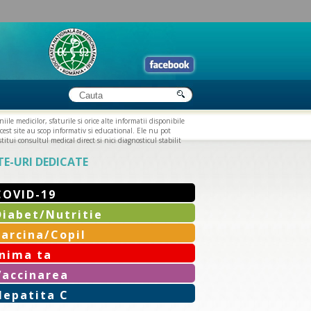
iile medicilor, sfaturile si orice alte informatii disponibile
cest site au scop informativ si educational. Ele nu pot
titui consultul medical direct si nici diagnosticul stabilit
TE-URI DEDICATE
COVID-19
Diabet/Nutritie
Sarcina/Copil
Inima ta
Vaccinarea
Hepatita C