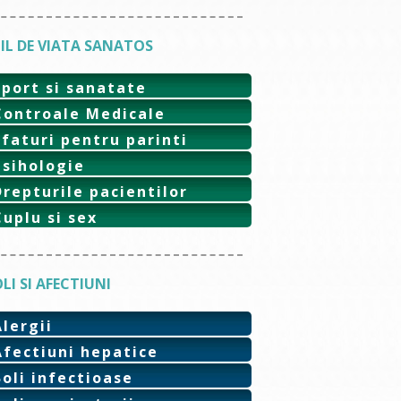
IL DE VIATA SANATOS
Sport si sanatate
Controale Medicale
Sfaturi pentru parinti
Psihologie
Drepturile pacientilor
Cuplu si sex
LI SI AFECTIUNI
Alergii
Afectiuni hepatice
Boli infectioase