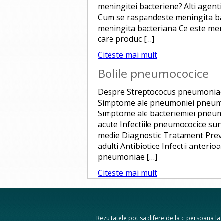
meningitei bacteriene? Alti agenti
Cum se raspandeste meningita b
meningita bacteriana Ce este meni
care produc […]
Citeste mai mult
Bolile pneumococice
Despre Streptococus pneumoniae 
Simptome ale pneumoniei pneumo
Simptome ale bacteriemiei pneum
acute Infectiile pneumococice su
medie Diagnostic Tratament Preve
adulti Antibiotice Infectii ante
pneumoniae […]
Citeste mai mult
Rezultatele pot sa difere de la o persoana la a