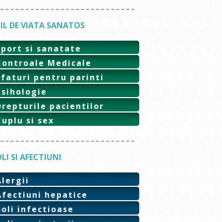
IL DE VIATA SANATOS
Sport si sanatate
Controale Medicale
Sfaturi pentru parinti
Psihologie
Drepturile pacientilor
Cuplu si sex
LI SI AFECTIUNI
Alergii
Afectiuni hepatice
Boli infectioase