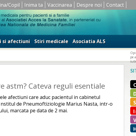
ina/Copil
Inima ta
Vaccinarea
Despre noi
Contact
i si afectiuni
Stiri medicale
Asociatia ALS
Opin
pe a
subs
SI
re astm? Cateva reguli esentiale
le afectiuni care aduc pacientul in cabinetul
nstitul de Pneumoftiziologie Marius Nasta, intr-o
lui, marcata pe data de 2 mai.