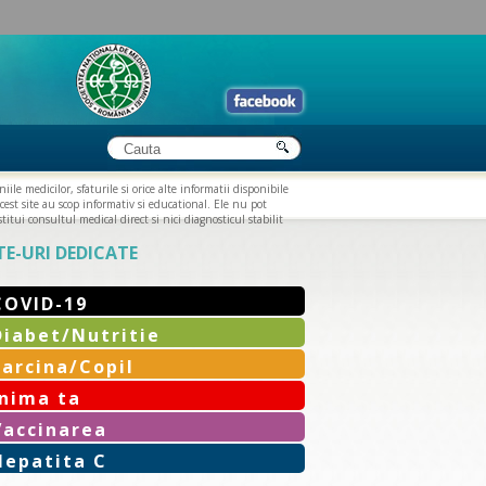
iile medicilor, sfaturile si orice alte informatii disponibile
cest site au scop informativ si educational. Ele nu pot
titui consultul medical direct si nici diagnosticul stabilit
TE-URI DEDICATE
COVID-19
Diabet/Nutritie
Sarcina/Copil
Inima ta
Vaccinarea
Hepatita C