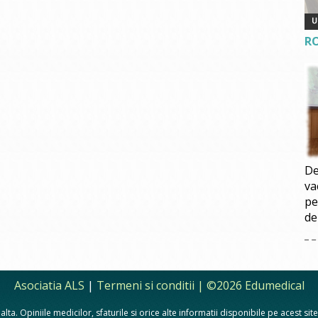
R
De
va
pe
de
Asociatia ALS
|
Termeni si conditii
| ©2026 Edumedical
lta. Opiniile medicilor, sfaturile si orice alte informatii disponibile pe acest si