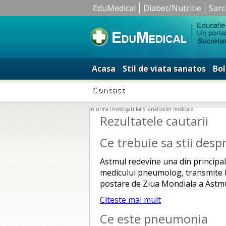
EduMedical
Diabet/Nutritie
Sarc
Acasa
Stil de viata sanatos
Bol
Contact
in urma investigatiilor si analizelor medicale.
Rezultatele cautarii
Ce trebuie sa stii desp
Astmul redevine una din principale
medicului pneumolog, transmite I
postare de Ziua Mondiala a Astmu
Citeste mai mult
Ce este pneumonia