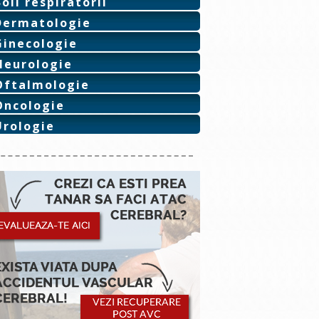
Boli respiratorii
Dermatologie
Ginecologie
Neurologie
Oftalmologie
Oncologie
Urologie