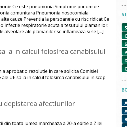
eumonie Ce este pneumonia Simptome pneumoie
monia comunitara Pneumonia nosocomiala
ST
alte cauze Preventia la persoanele cu risc ridicat Ce
infectie respiratorie acuta a tesutului plamanilor.
e alveolare ale plamanilor se inflameaza si se […]
sa ia in calcul folosirea canabisului
 aprobat o rezolutie in care solicita Comisiei
le UE sa ia in calcul folosirea canabisului in scop
BO
u depistarea afectiunilor
tii din toata lumea marcheaza a 20-a editie a Zilei