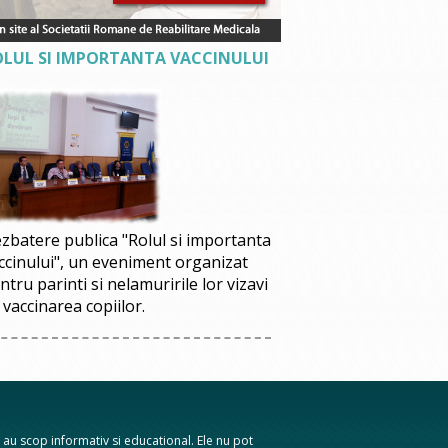
OLUL SI IMPORTANTA VACCINULUI
zbatere publica "Rolul si importanta
ccinului", un eveniment organizat
ntru parinti si nelamuririle lor vizavi
 vaccinarea copiilor.
te au scop informativ si educational. Ele nu pot