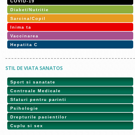
COVID-19
Diabet/Nutritie
Sarcina/Copil
Inima ta
Vaccinarea
Hepatita C
STIL DE VIATA SANATOS
Sport si sanatate
Controale Medicale
Sfaturi pentru parinti
Psihologie
Drepturile pacientilor
Cuplu si sex