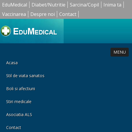
EduMedical
Diabet/Nutritie
Sarcina/Copil
Inima ta
Vaccinarea
Despre noi
Contact
MENU
Acasa
Stil de viata sanatos
Boli si afectiuni
Stiri medicale
Asociatia ALS
Contact