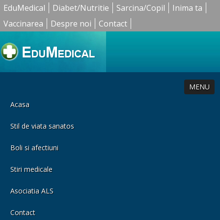
EduMedical
Diabet/Nutritie
Sarcina/Copil
Inima ta
Vaccinarea
Despre noi
Contact
MENU
Acasa
Stil de viata sanatos
Boli si afectiuni
Stiri medicale
Asociatia ALS
Contact