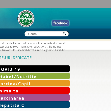
iile medicilor, sfaturile si orice alte informatii disponibile
cest site au scop informativ si educational. Ele nu pot
titui consultul medical direct si nici diagnosticul stabilit
TE-URI DEDICATE
COVID-19
Diabet/Nutritie
Sarcina/Copil
Inima ta
Vaccinarea
Hepatita C