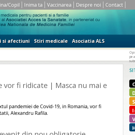
ina/Copil
Inima ta
Vaccinarea
Despre noi
Contact
i si afectiuni
Stiri medicale
Asociatia ALS
Opin
pe a
subs
SI
le vor fi ridicate | Masca nu mai e
xtul pandemiei de Covid-19, in Romania, vor fi
atii, Alexandru Rafila.
evenit din nou obligatorie