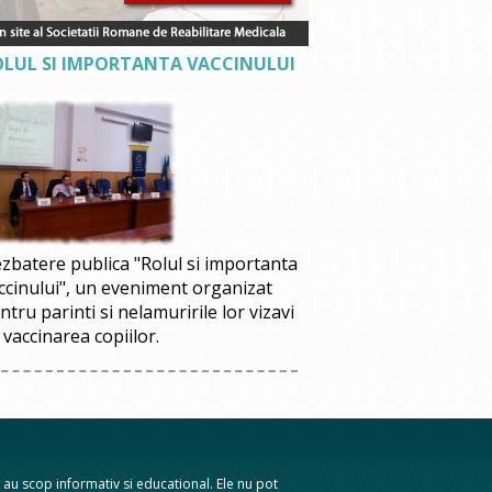
OLUL SI IMPORTANTA VACCINULUI
zbatere publica "Rolul si importanta
ccinului", un eveniment organizat
ntru parinti si nelamuririle lor vizavi
 vaccinarea copiilor.
te au scop informativ si educational. Ele nu pot