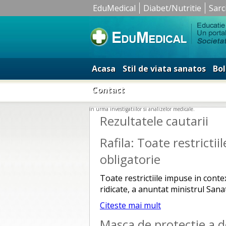
EduMedical
Diabet/Nutritie
Sarc
Acasa
Stil de viata sanatos
Bol
Contact
in urma investigatiilor si analizelor medicale.
Rezultatele cautarii
Rafila: Toate restrictii
obligatorie
Toate restrictiile impuse in conte
ridicate, a anuntat ministrul Sanat
Citeste mai mult
Masca de protectie a d