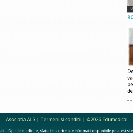
R
De
va
pe
de
Asociatia ALS
|
Termeni si conditii
| ©2026 Edumedical
lta. Opiniile medicilor, sfaturile si orice alte informatii disponibile pe acest si