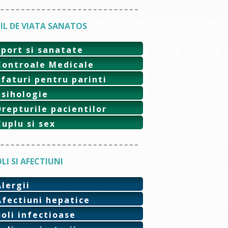
IL DE VIATA SANATOS
Sport si sanatate
Controale Medicale
Sfaturi pentru parinti
Psihologie
Drepturile pacientilor
Cuplu si sex
LI SI AFECTIUNI
Alergii
Afectiuni hepatice
Boli infectioase