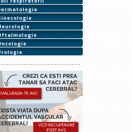
Boli respiratorii
Dermatologie
Ginecologie
Neurologie
Oftalmologie
Oncologie
Urologie