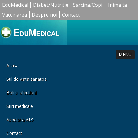
EduMedical
Diabet/Nutritie
Sarcina/Copil
Inima ta
Vaccinarea
Despre noi
Contact
MENU
Acasa
Stil de viata sanatos
Boli si afectiuni
Stiri medicale
Asociatia ALS
Contact