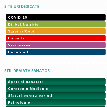
SITE-URI DEDICATE
COVID-19
Diabet/Nutritie
Sarcina/Copil
Inima ta
Vaccinarea
Hepatita C
STIL DE VIATA SANATOS
Sport si sanatate
Controale Medicale
Sfaturi pentru parinti
Psihologie