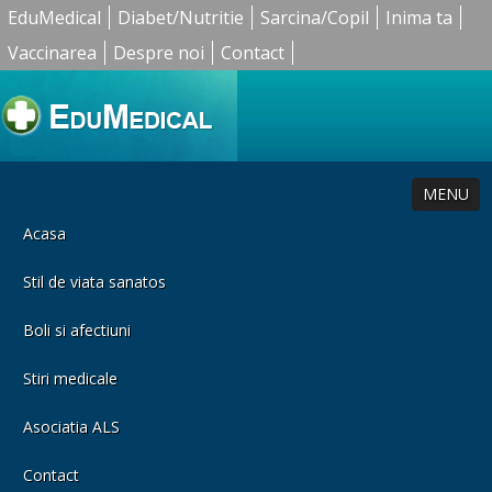
EduMedical
Diabet/Nutritie
Sarcina/Copil
Inima ta
Vaccinarea
Despre noi
Contact
MENU
Acasa
Stil de viata sanatos
Boli si afectiuni
Stiri medicale
Asociatia ALS
Contact