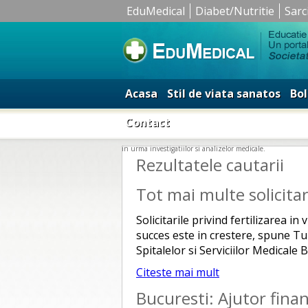
EduMedical
Diabet/Nutritie
Sarc
Acasa
Stil de viata sanatos
Bol
Contact
in urma investigatiilor si analizelor medicale.
Rezultatele cautarii
Tot mai multe solicitar
Solicitarile privind fertilizarea i
succes este in crestere, spune Tu
Spitalelor si Serviciilor Medicale
Citeste mai mult
Bucuresti: Ajutor finan