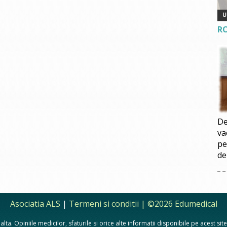
R
De
va
pe
de
Asociatia ALS
|
Termeni si conditii
| ©2026 Edumedical
lta. Opiniile medicilor, sfaturile si orice alte informatii disponibile pe acest si