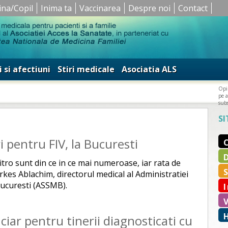
ina/Copil
Inima ta
Vaccinarea
Despre noi
Contact
i si afectiuni
Stiri medicale
Asociatia ALS
Opin
pe a
subs
SI
i pentru FIV, la Bucuresti
n vitro sunt din ce in ce mai numeroase, iar rata de
rkes Ablachim, directorul medical al Administratiei
 Bucuresti (ASSMB).
ciar pentru tinerii diagnosticati cu