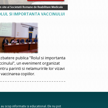
OLUL SI IMPORTANTA VACCINULUI
zbatere publica "Rolul si importanta
ccinului", un eveniment organizat
ntru parinti si nelamuririle lor vizavi
 vaccinarea copiilor.
te au scop informativ si educational. Ele nu pot