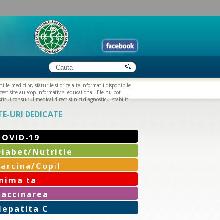
iile medicilor, sfaturile si orice alte informatii disponibile
cest site au scop informativ si educational. Ele nu pot
titui consultul medical direct si nici diagnosticul stabilit
TE-URI DEDICATE
COVID-19
Diabet/Nutritie
Sarcina/Copil
Inima ta
Vaccinarea
Hepatita C