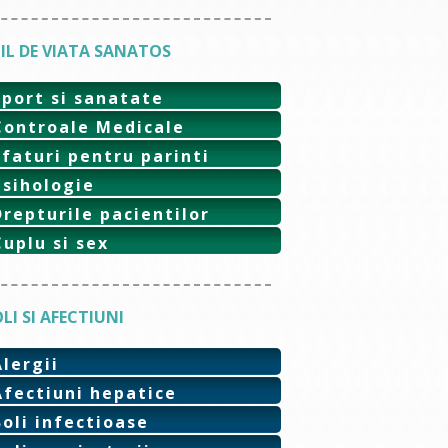
IL DE VIATA SANATOS
Sport si sanatate
Controale Medicale
Sfaturi pentru parinti
Psihologie
Drepturile pacientilor
Cuplu si sex
LI SI AFECTIUNI
Alergii
Afectiuni hepatice
Boli infectioase