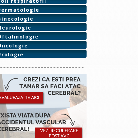
Boli respiratorii
Dermatologie
Ginecologie
Neurologie
Oftalmologie
Oncologie
Urologie