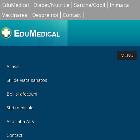
EduMedical
Diabet/Nutritie
Sarcina/Copil
Inima ta
Vaccinarea
Despre noi
Contact
MENU
Acasa
Stil de viata sanatos
Boli si afectiuni
Stiri medicale
Asociatia ALS
Contact