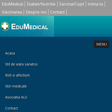
EduMedical
Diabet/Nutritie
Sarcina/Copil
Inima ta
Vaccinarea
Despre noi
Contact
MENU
Acasa
Stil de viata sanatos
Boli si afectiuni
Stiri medicale
Asociatia ALS
Contact