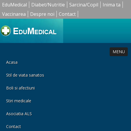
EduMedical
Diabet/Nutritie
Sarcina/Copil
Inima ta
Vaccinarea
Despre noi
Contact
MENU
Acasa
Stil de viata sanatos
Boli si afectiuni
Stiri medicale
Asociatia ALS
Contact